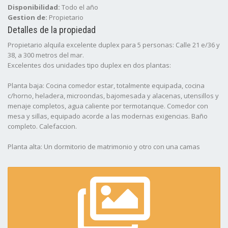
Disponibilidad:
Todo el año
Gestion de:
Propietario
Detalles de la propiedad
Propietario alquila excelente duplex para 5 personas: Calle 21 e/36 y
38, a 300 metros del mar.
Excelentes dos unidades tipo duplex en dos plantas:
Planta baja: Cocina comedor estar, totalmente equipada, cocina
c/horno, heladera, microondas, bajomesada y alacenas, utensillos y
menaje completos, agua caliente por termotanque. Comedor con
mesa y sillas, equipado acorde a las modernas exigencias. Baño
completo. Calefaccion.
Planta alta: Un dormitorio de matrimonio y otro con una camas
dobles superpuesta y una simple.
Espacio para auto con porton, parrillas y jardÃ­n.
* Atendido por sus dueños
* Disponible TODO EL AñO.
* NO SE ACEPTAN MASCOTAS
* Las reservas solo se hacen efectivas dentro de las 48 hs.