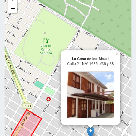
−
×
La Casa de los Abus I
Calle 21 NÂº 1635 e/36 y 38