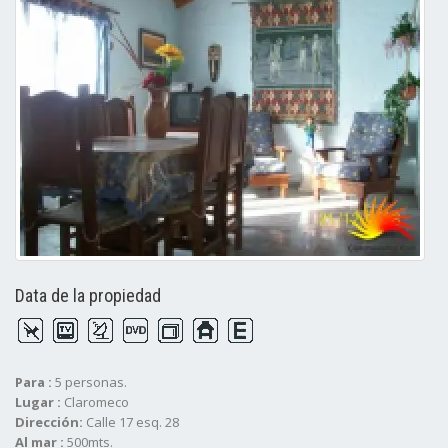
Data de la propiedad
Para :
5 personas.
Lugar :
Claromeco
Dirección:
Calle 17 esq. 28
Al mar :
500mts.