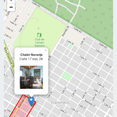
−
×
Chalet Naranja
Calle 17 esq. 28