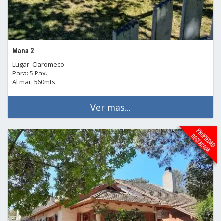
Mana 2
Lugar: Claromeco
Para: 5 Pax.
Al mar: 560mts.
Ver mas...