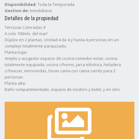
Disponibilidad:
Toda la Temporada
Gestion de:
Inmobiliaria
Detalles de la propiedad
Terrazas Coloradas 4
A solo 100mts. del mar!
Dúplex en 2 plantas. Unidad 4 de 4 y hasta 4 personas en un
complejo totalmente parquizado.
Planta baja:
Amplio y acogedor espacio de cocina-comedor-estar, cocina
totalmente equipada, cocina c/horno, jarra eléctrica, heladera
c/freezer, microondas, Divan cama con cama carrito para 2
personas.
Planta alta:
Baño compartimentado, espacio de inodoro y bidet, y en otro
espacio, ducha e hidromasaje.
Habitación con sommier de 2 plazas. Aire Acondicionado, SMART TV
de 32" (No olvide traer sus claves de acceso a las app), WiFi.
Espacio para auto y dentro del complejo.
Piscina compartida con las otras unidades y parrilla independiente.
Disponible toda la temporada.