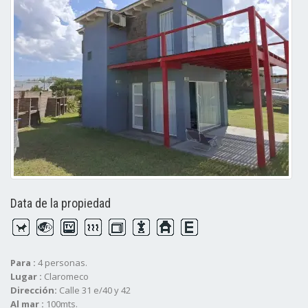
Data de la propiedad
Para :
4 personas.
Lugar :
Claromeco
Dirección:
Calle 31 e/40 y 42
Al mar :
100mts.