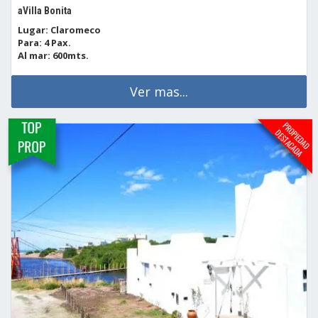
aVilla Bonita
Lugar: Claromeco
Para: 4 Pax.
Al mar: 600mts.
Ver mas...