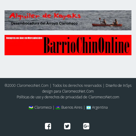
®2000 ClaromecoNet.Com | Todos los derechos reservados |
Diseño de InSys
design para ClaromecoNet.Com
Políticas de uso y derechos de privacidad de ClaromecoNet.com
Claromeco |
Buenos Aires |
Argentina