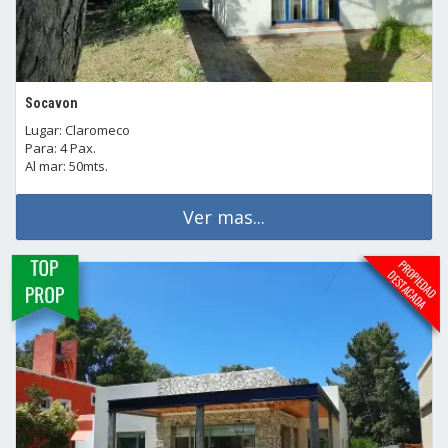
Socavon
Lugar: Claromeco
Para: 4 Pax.
Al mar: 50mts.
Ver mas...