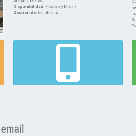
Al mar :
180mts.
Do
Disponibilidad:
Febrero y Marzo
me
Gestion de:
Inmobiliaria
lu
Ba
Es
fo
Di
 email