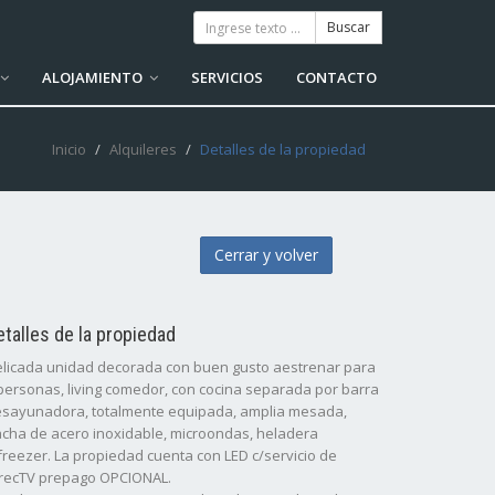
ALOJAMIENTO
SERVICIOS
CONTACTO
Inicio
Alquileres
Detalles de la propiedad
Cerrar y volver
etalles de la propiedad
licada unidad decorada con buen gusto aestrenar para
personas, living comedor, con cocina separada por barra
sayunadora, totalmente equipada, amplia mesada,
cha de acero inoxidable, microondas, heladera
freezer. La propiedad cuenta con LED c/servicio de
recTV prepago OPCIONAL.