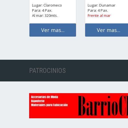
Lugar: Claromeco
Lugar: Dunamar
Para: 4 Pax.
Para: 4 Pax.
Al mar: 320mts.
Frente al mar
Ver mas...
Ver mas...
PATROCINIOS