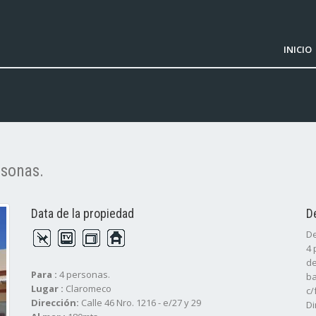
INICIO
rsonas.
Data de la propiedad
D
De
4 
de
Para :
4 personas.
ba
Lugar :
Claromeco
c/
Dirección:
Calle 46 Nro. 1216 - e/27 y 29
Di