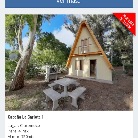
Ver mas...
Cabaña La Carlota 1
Lugar: Claromeco
Para: 4 Pax.
Al mar: 750mts.