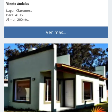
Viento Andaluz
Lugar: Claromeco
Para: 4 Pax.
Al mar: 200mts.
Ver mas...