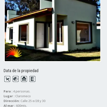
Data de la propiedad
Para :
4 personas.
Lugar :
Claromeco
Dirección:
Calle 25 e/28 y 30
Al mar :
600mts.