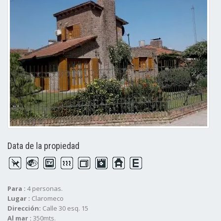
Data de la propiedad
Para :
4 personas.
Lugar :
Claromeco
Dirección:
Calle 30 esq. 15
Al mar :
350mts.