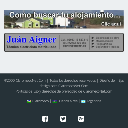
®2000 ClaromecoNet.Com | Todos los derechos reservados |
Diseño de InSys
design para ClaromecoNet.Com
Políticas de uso y derechos de privacidad de ClaromecoNet.com
Claromeco |
Buenos Aires |
Argentina