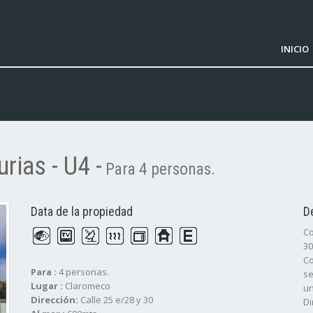
INICIO
rias - U4 -
Para 4 personas.
Data de la propiedad
D
Co
30
Co
Para :
4 personas.
se
Lugar :
Claromeco
un
Dirección:
Calle 25 e/28 y 30
Di