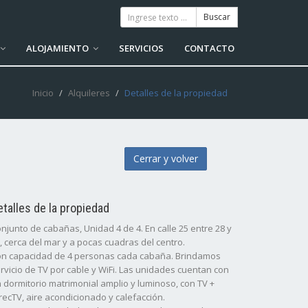
ALOJAMIENTO
SERVICIOS
CONTACTO
Inicio
Alquileres
Detalles de la propiedad
Cerrar y volver
etalles de la propiedad
njunto de cabañas, Unidad 4 de 4. En calle 25 entre 28 y
, cerca del mar y a pocas cuadras del centro.
n capacidad de 4 personas cada cabaña. Brindamos
rvicio de TV por cable y WiFi. Las unidades cuentan con
 dormitorio matrimonial amplio y luminoso, con TV +
recTV, aire acondicionado y calefacción.