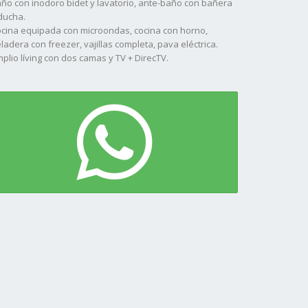
ño con inodoro bidet y lavatorio, ante-baño con bañera
ducha.
cina equipada con microondas, cocina con horno,
ladera con freezer, vajillas completa, pava eléctrica.
plio lí­ving con dos camas y TV + DirecTV.
chera con parrilla
eck de madera
scina al aire libre
O BRINDAMOS SERVICIO DE BLANCO