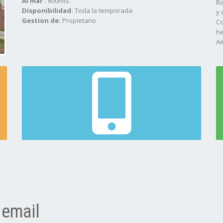
Al mar :
600mts.
Ba
Disponibilidad:
Toda la temporada
y 
Gestion de:
Propietario
Co
he
Am
Co
D
Pi
N
 email