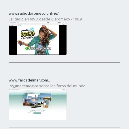
www.radioclaromeco.online/...
La Radio en VIVO desde Claromeco - 106.9
www.farosdelmar.com...
PÃ¡gina temÃ¡tica sobre los faros del mundo