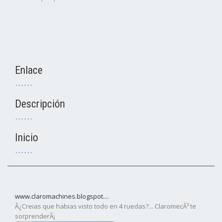
Enlace
Descripción
Inicio
www.claromachines.blogspot....
Â¿Creias que habias visto todo en 4 ruedas?... ClaromecÃ³ te
sorprenderÃ¡