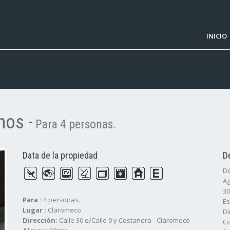
INICIO
nos -
Para 4 personas.
Data de la propiedad
D
De
Ag
30
Para :
4 personas.
Es
Lugar :
Claromeco
Di
Dirección:
Calle 30 e/Calle 9 y Costanera - Claromeco
Co