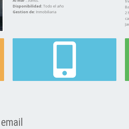
Al mar :
30mts.
fr
Disponibilidad:
Todo el año
Ba
Gestion de:
Inmobiliaria
2 
ca
Ja
Co
 email