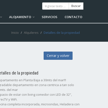
ALOJAMIENTO
SERVICIOS
CONTACTO
Inicio
Alquileres
Detalles de la propiedad
Cerrar y volver
etalles de la propiedad
partamento en Planta Baja a 30mts del mar!!!
radable departamento en zona centrica a tan solo
mts. del mar
pacio de estar con living comedor con LED de 32",
recTV y WiFi.
cina completa incorporada, microondas, Heladera con