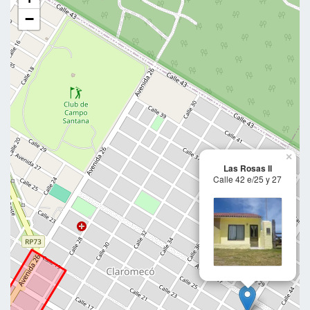
−
×
Las Rosas II
Calle 42 e/25 y 27