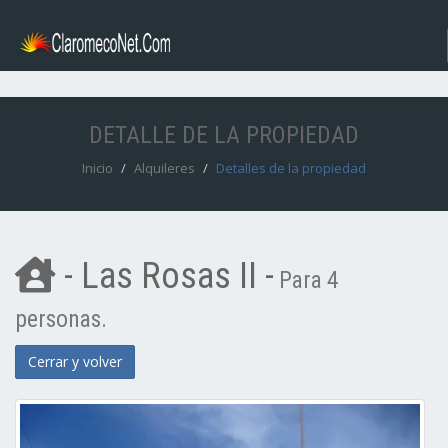
DETALLE DE LA PROPIEDAD
Inicio
Alquileres
Detalles de la propiedad
- Las Rosas II -
Para 4
personas.
Cerrar y volver