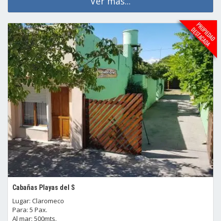
Ver mas...
Cabañas Playas del S
Lugar: Claromeco
Para: 5 Pax.
Al mar: 500mts.