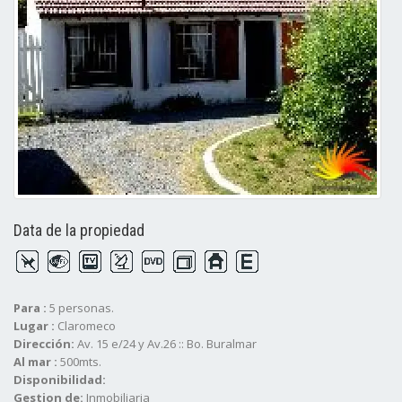
Data de la propiedad
Para :
5 personas.
Lugar :
Claromeco
Dirección:
Av. 15 e/24 y Av.26 :: Bo. Buralmar
Al mar :
500mts.
Disponibilidad:
Gestion de:
Inmobiliaria