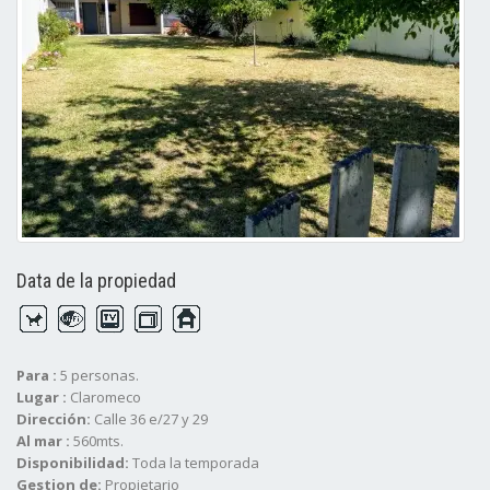
Data de la propiedad
Para :
5 personas.
Lugar :
Claromeco
Dirección:
Calle 36 e/27 y 29
Al mar :
560mts.
Disponibilidad:
Toda la temporada
Gestion de:
Propietario