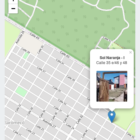
−
×
Sol Naranja - I
Calle 35 e/46 y 48