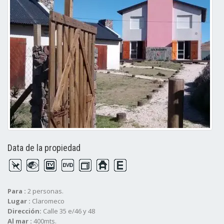
Data de la propiedad
Para :
2 personas.
Lugar :
Claromeco
Dirección:
Calle 35 e/46 y 48
Al mar :
400mts.