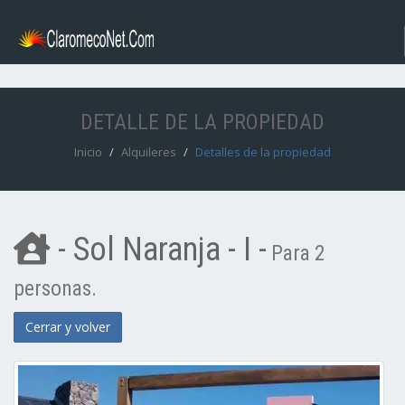
DETALLE DE LA PROPIEDAD
Inicio
Alquileres
Detalles de la propiedad
- Sol Naranja - I -
Para 2
personas.
Cerrar y volver