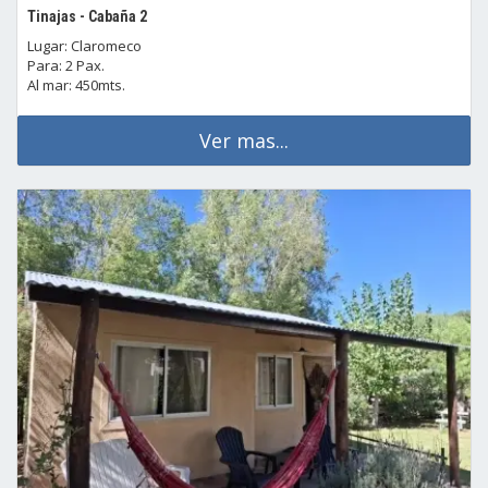
Tinajas - Cabaña 2
Lugar: Claromeco
Para: 2 Pax.
Al mar: 450mts.
Ver mas...