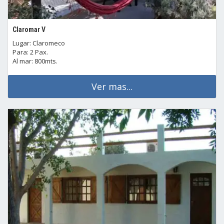
Claromar V
Lugar: Claromeco
Para: 2 Pax.
Al mar: 800mts.
Ver mas...