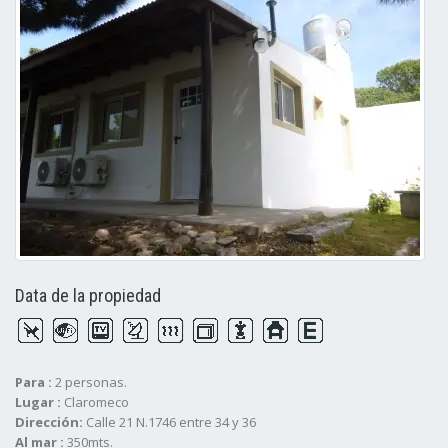
Data de la propiedad
Para :
2 personas.
Lugar :
Claromeco
Dirección:
Calle 21 N.1746 entre 34 y 36
Al mar :
350mts.