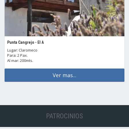
Punta Cangrejo - El A
Lugar: Claromeco
Para: 2 Pax.
Al mar: 200mts.
Ver mas...
PATROCINIOS