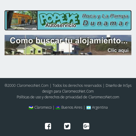
®2000 ClaromecoNet.Com | Todos los derechos reservados |
Diseño de InSys
design para ClaromecoNet.Com
Políticas de uso y derechos de privacidad de ClaromecoNet.com
Claromeco |
Buenos Aires |
Argentina