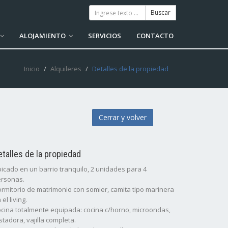
ALOJAMIENTO
SERVICIOS
CONTACTO
Inicio
Alquileres
Detalles de la propiedad
Cerrar y volver
etalles de la propiedad
icado en un barrio tranquilo, 2 unidades para 4
rsonas.
rmitorio de matrimonio con somier, camita tipo marinera
 el living.
cina totalmente equipada: cocina c/horno, microondas,
stadora, vajilla completa.