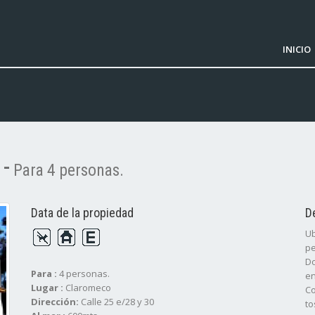
INICIO
-
Para 4 personas.
Data de la propiedad
D
Ub
pe
Do
Para :
4 personas.
en
Lugar :
Claromeco
Co
Dirección:
Calle 25 e/28 y 30
to