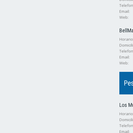
Telefon
Email:
Web:
BellMa
Horario
Domicili
Telefon
Email:
Web:
Pe
Los M
Horarios
Domicili
Telefon
Email: