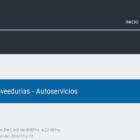
INICIO
veedurias - Autoservicios
: De L a D de 8:00 hs. a 22:00 hs.
o: Av. 26 e/11 y 13