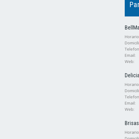
Pa
BellM
Horarios
Domicili
Telefon
Email:
Web:
Delici
Horarios
Domicili
Telefon
Email:
Web:
Brisas
Horarios
Domicili