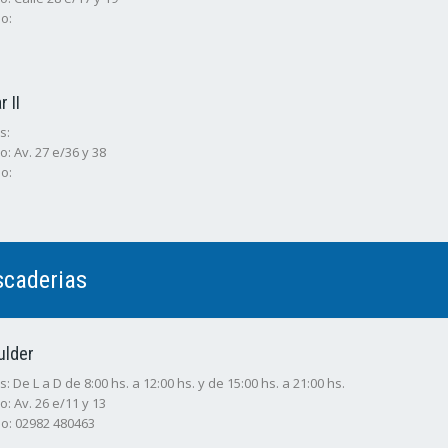
o:
r II
s:
o: Av. 27 e/36 y 38
o:
scaderias
ulder
: De L a D de 8:00 hs. a 12:00 hs. y de 15:00 hs. a 21:00 hs.
o: Av. 26 e/11 y 13
o: 02982 480463