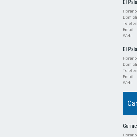
El Pal
Horarios
Domicili
Telefon
Email:
Web:
El Pal
Horario
Domicili
Telefon
Email:
Web:
Car
Garni
Horarios