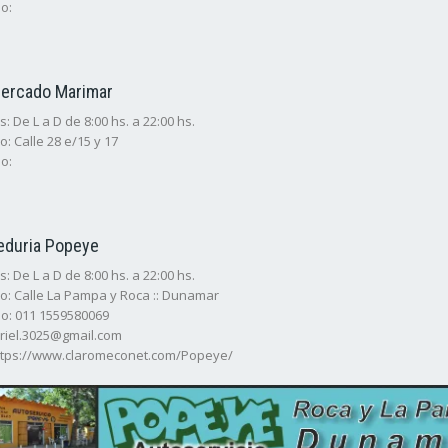
o:
Mercado Marimar
: De L a D de 8:00 hs. a 22:00 hs.
o: Calle 28 e/15 y 17
o:
eduria Popeye
: De L a D de 8:00 hs. a 22:00 hs.
io: Calle La Pampa y Roca :: Dunamar
o: 011 1559580069
ariel.3025@gmail.com
ttps://www.claromeconet.com/Popeye/