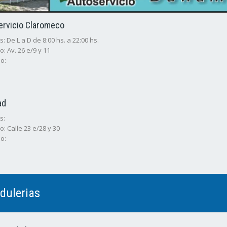
ervicio Claromeco
: De L a D de 8:00 hs. a 22:00 hs.
o: Av. 26 e/9 y 11
o:
ad
s:
o: Calle 23 e/28 y 30
o:
dulerias