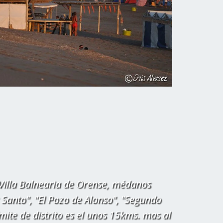
 Villa Balnearia de Orense, médanos
 Santo", "El Pozo de Alonso", "Segundo
ímite de distrito es el unos 15kms. mas al