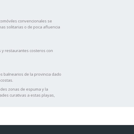
utomóviles convencionales se
nas solitarias o de poca afluencia
s y restaurantes costeros con
s balnearios de la provincia dado
 costas.
andes zonas de espuma y la
ades curativas a estas playas,