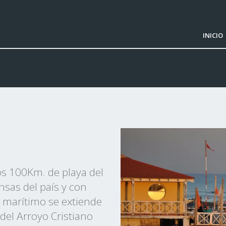
INICIO
os 100Km. de playa del
nsas del país y con
al marítimo se extiende
del Arroyo Cristiano