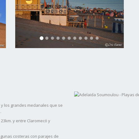
ud y los grandes medanales que se
.
e 23km. y entre Claromecó y
agunas costeras con parajes de