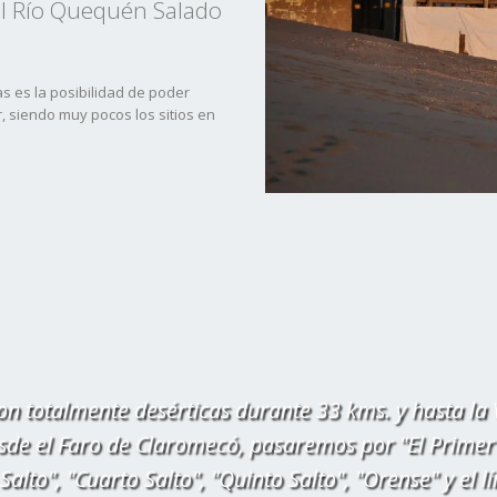
l Río Quequén Salado
s es la posibilidad de poder
, siendo muy pocos los sitios en
son totalmente desérticas durante 33 kms. y hasta la
esde el Faro de Claromecó, pasaremos por "El Primer
Salto", "Cuarto Salto", "Quinto Salto", "Orense" y el l