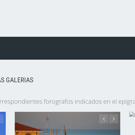
AS GALERIAS
respondientes forografos indicados en el epígra