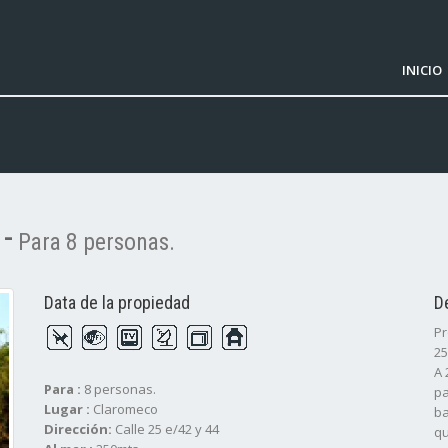
INICIO
-
Para 8 personas.
Data de la propiedad
D
Pr
25
A 
Para :
8 personas.
pa
Lugar :
Claromeco
ba
Dirección:
Calle 25 e/42 y 44
qu