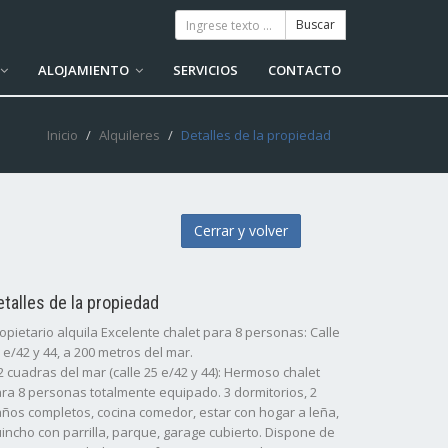
ALOJAMIENTO
SERVICIOS
CONTACTO
Inicio
Alquileres
Detalles de la propiedad
Cerrar y volver
etalles de la propiedad
opietario alquila Excelente chalet para 8 personas: Calle
 e/42 y 44, a 200 metros del mar.
2 cuadras del mar (calle 25 e/42 y 44): Hermoso chalet
ra 8 personas totalmente equipado. 3 dormitorios, 2
ños completos, cocina comedor, estar con hogar a leña,
incho con parrilla, parque, garage cubierto. Dispone de