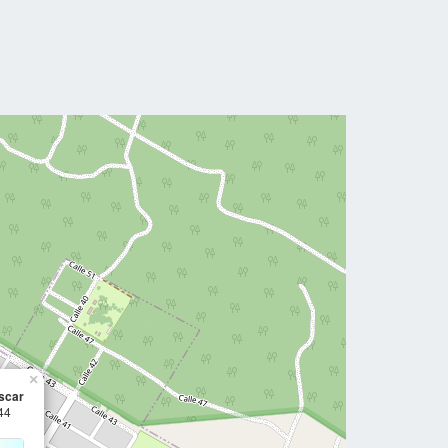
×
scar
44