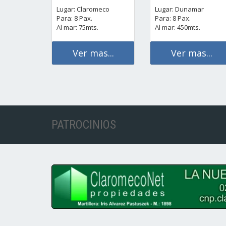
Lugar: Claromeco
Lugar: Dunamar
Para: 8 Pax.
Para: 8 Pax.
Al mar: 75mts.
Al mar: 450mts.
Ver mas...
Ver mas...
PATROCINIOS