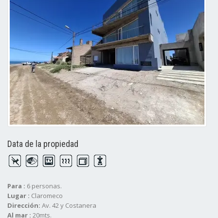
Data de la propiedad
Para :
6 personas.
Lugar :
Claromeco
Dirección:
Av. 42 y Costanera
Al mar :
20mts.