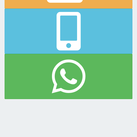
Amplio y acogedor espacio de cocina-comedor-estar, cocina
totalmente equipada, cocina c/horno, jarra eléctrica, heladera
c/freezer, microondas.
Delicado Living comedor con sillones en L, con espectacular vista al
mar SmartTV de 55" WiFi, Aire Acondicionado
Dos habitaciones con 2 sommier de una plaza cada una.
Baño completo
Habitación con baño en suite, sommier de 2 1/2 plazas, TV LED de
32"
Espacio para auto al frente.
Piscina compartida con las otras unidades.
Disponible toda la temporada.
Mucama y Servicio de blanco con
recambio cada 3 dias
La provisión de toallas y toallones son para uso exclusivo
dentro del complejo