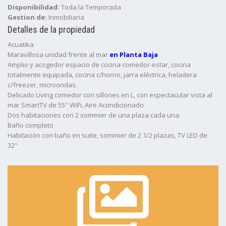
Disponibilidad:
Toda la Temporada
Gestion de:
Inmobiliaria
Detalles de la propiedad
Acuatika
Maravillosa unidad frente al mar
en Planta Baja
Amplio y acogedor espacio de cocina-comedor-estar, cocina
totalmente equipada, cocina c/horno, jarra eléctrica, heladera
c/freezer, microondas.
Delicado Living comedor con sillones en L, con espectacular vista al
mar SmartTV de 55" WiFi, Aire Acondicionado
Dos habitaciones con 2 sommier de una plaza cada una.
Baño completo
Habitación con baño en suite, sommier de 2 1/2 plazas, TV LED de
32"
Espacio para auto al frente.
Piscina compartida con las otras unidades.
Disponible toda la temporada.
Servicio de Blanco (Recambio cada 3 dias), mucama.
Mirador
Maravillosa unidad frente al mar!