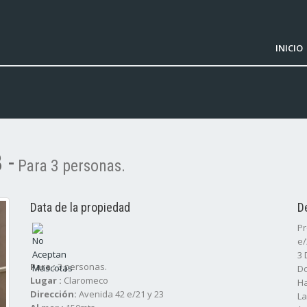
INICIO
 -
Para 3 personas.
Data de la propiedad
D
Pr
e/
3 
Para :
3 personas.
Do
Lugar :
Claromeco
Ha
Dirección:
Avenida 42 e/21 y 23
La