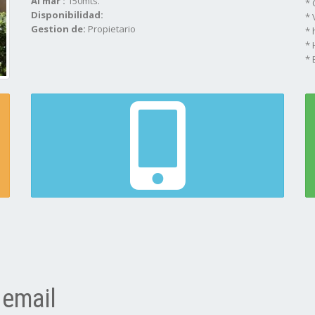
Al mar :
150mts.
* 
Disponibilidad:
* 
Gestion de:
Propietario
* 
* 
* 
* 
* 
un
de
* 
* 
se
 email