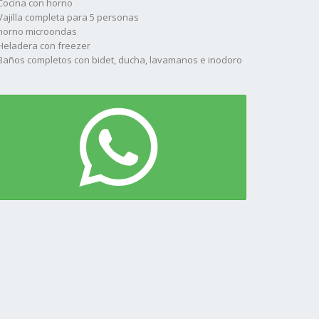
Cocina con horno
Vajilla completa para 5 personas
horno microondas
Heladera con freezer
Baños completos con bidet, ducha, lavamanos e inodoro
television por cable
Estacionamiento interno cubierto para un vehÃ­culo por
idad de alojamiento * Patio privado con parrilla y mesas
 jardÃ­n
Pileta para lavado de ropa individual
Opcional servicio de ropa blanca con un recambio
manal (este servicio se brinda unicamente acordandolo)