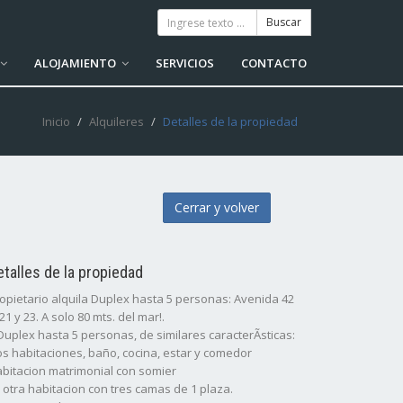
ALOJAMIENTO
SERVICIOS
CONTACTO
Inicio
Alquileres
Detalles de la propiedad
Cerrar y volver
etalles de la propiedad
opietario alquila Duplex hasta 5 personas: Avenida 42
21 y 23. A solo 80 mts. del mar!.
Duplex hasta 5 personas, de similares caracterÃ­sticas:
s habitaciones, baño, cocina, estar y comedor
bitacion matrimonial con somier
 otra habitacion con tres camas de 1 plaza.