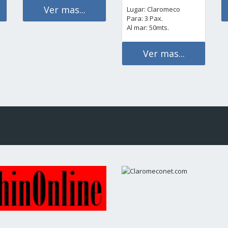
Ver mas...
Lugar: Claromeco
Para: 3 Pax.
Al mar: 50mts.
Ver mas...