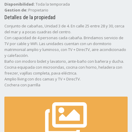
Disponibilidad:
Toda la temporada
Gestion de:
Propietario
Detalles de la propiedad
Conjunto de cabañas, Unidad 3 de 4. En calle 25 entre 28 y 30, cerca
del mar y a pocas cuadras del centro.
Con capacidad de 4 personas cada cabaña. Brindamos servicio de
TV por cable y WiFi. Las unidades cuentan con un dormitorio
matrimonial amplio y luminoso, con TV + DirecTV, aire acondicionado
y calefacción.
Baño con inodoro bidet y lavatorio, ante-baño con bañera y ducha.
Cocina equipada con microondas, cocina con horno, heladera con
freezer, vajillas completa, pava eléctrica.
Amplio lí­ving con dos camas y TV + DirecTV.
Cochera con parrilla
Deck de madera
Piscina al aire libre
NO BRINDAMOS SERVICIO DE BLANCO