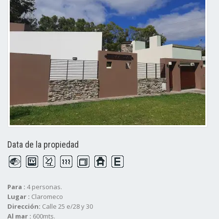
Data de la propiedad
Para :
4 personas.
Lugar :
Claromeco
Dirección:
Calle 25 e/28 y 30
Al mar :
600mts.