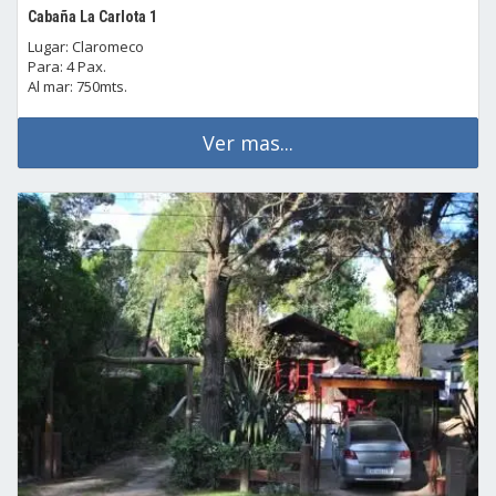
Cabaña La Carlota 1
Lugar: Claromeco
Para: 4 Pax.
Al mar: 750mts.
Ver mas...