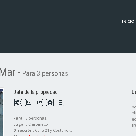
INICIO
Mar -
Para 3 personas.
Data de la propiedad
D
De
pe
pl
Para :
3 personas.
eq
Lugar :
Claromeco
fr
Dirección:
Calle 21 y Costanera