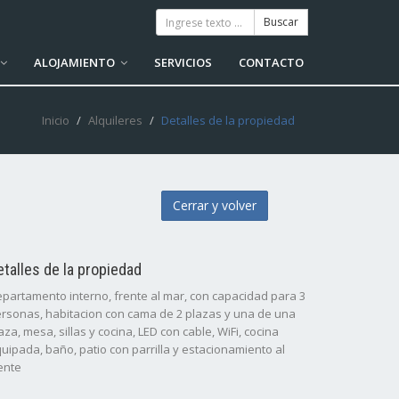
ALOJAMIENTO
SERVICIOS
CONTACTO
Inicio
Alquileres
Detalles de la propiedad
Cerrar y volver
etalles de la propiedad
partamento interno, frente al mar, con capacidad para 3
rsonas, habitacion con cama de 2 plazas y una de una
aza, mesa, sillas y cocina, LED con cable, WiFi, cocina
uipada, baño, patio con parrilla y estacionamiento al
ente