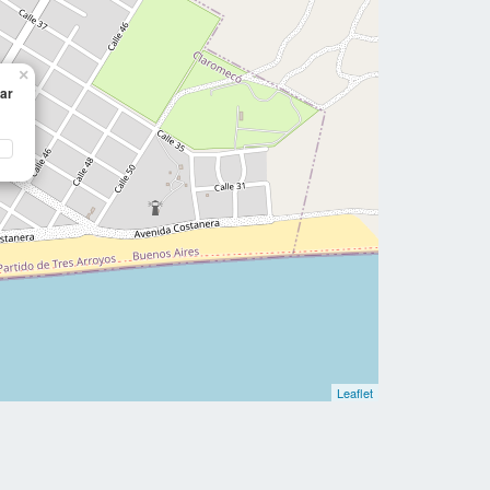
×
ar
Leaflet