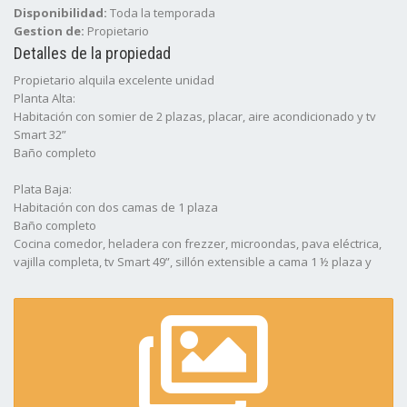
Disponibilidad:
Toda la temporada
Gestion de:
Propietario
Detalles de la propiedad
Propietario alquila excelente unidad
Planta Alta:
Habitación con somier de 2 plazas, placar, aire acondicionado y tv
Smart 32”
Baño completo
Plata Baja:
Habitación con dos camas de 1 plaza
Baño completo
Cocina comedor, heladera con frezzer, microondas, pava eléctrica,
vajilla completa, tv Smart 49”, sillón extensible a cama 1 ½ plaza y
estufa a leña.
Garaje cerrado Patio interno con parrilla cubierta y mesada con
bacha
Directv – wifi