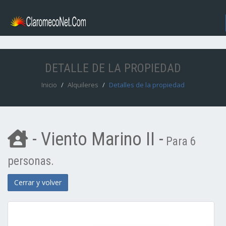
DETALLE DE LA PROPIEDAD
Inicio
Alquileres
Detalles de la propiedad
- Viento Marino II -
Para 6
personas.
Cerrar y volver