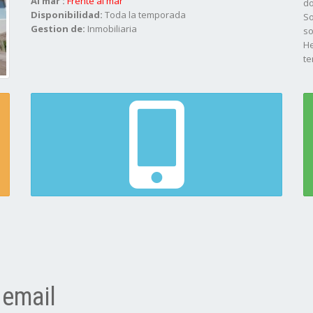
Al mar :
Frente al mar
do
Disponibilidad:
Toda la temporada
So
Gestion de:
Inmobiliaria
so
He
te
Ca
Va
Me
Co
To
Es
c/
D
 email