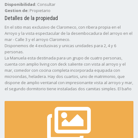
Disponibilidad:
Consultar
Gestion de:
Propietario
Detalles de la propiedad
En el sitio mas exclusivo de Claromeco, con ribera propia en el
Arroyo y la vista espectacular de la desembocadura del arroyo en el
mar - Calle 3 y el arroyo Claromeco.
Disponemos de 4 exclusivas y unicas unidades para 2, 4 y 6
personas.
La Manuela esta destinada para un grupo de cuatro personas,
cuenta con amplio living con deck saliente con vista al arroyo y el
mar, comedor con cocina completa incorporada equipada con
microondas, heladera. Hay dos cuartos, uno de matrimonio, que
dispone de amplio ventanal con impresionante vista al arroyo y mar,
el segundo dormitorio tiene instaladas dos camitas simples. El baño
es completo. La unidad dispone de TV/cable, reproductor de DVD y
el complejo brinda cochera cubierta y servicio de WiFi libre para sus
clientes, ademas del uso exclusivo de la pileta de natacion y kayaks
para paseos inigualables por el arroyo.
Uso exclusivo de pileta de natacion semi-olÃ­mpica.
*** Atendido por sus dueños ***