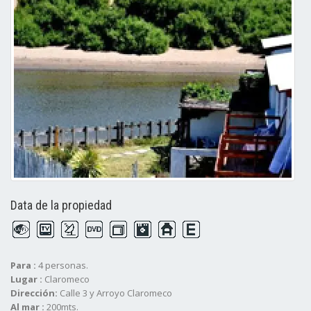
Data de la propiedad
Para :
4 personas.
Lugar :
Claromeco
Dirección:
Calle 3 y Arroyo Claromeco
Al mar :
200mts.