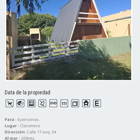
Data de la propiedad
Para :
4 personas.
Lugar :
Claromeco
Dirección:
Calle 17 esq. 34
Al mar :
200mts.