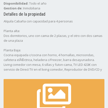
Disponibilidad:
Todo el año
Gestion de:
Inmobiliaria
Detalles de la propiedad
Alquila Cabaña con capacidad para 4 personas
Planta alta:
Dos dormitorios, uno con cama de 2 plazas, y el otro con dos camas
de una plaza
Planta Baja:
Cocina equipada c/cocina con horno, 4 hornallas, microondas,
cafetera elÃ©ctrica, heladera c/Freezer, barra desayunadora.
Living comedor con mesa, 6 sillas y futon-cama, TV LED 42â€ con
servicio de Direct TV en el living comedor, Reproductor de DVD/CD y
radio
Aire Acondicionado en dormitorio matrimonial, Juegos de mesa,
Puerta de seguridad en la parte superior de la escalera, Caja de
seguridad, Luz de emergencia, BotiquÃ­n de primeros auxilios.
Parque c/parrilla y amacas, Cochera, juego de mesa y sillas de jardÃ­
n
2 reposeras.