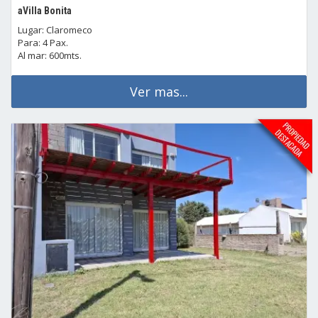
aVilla Bonita
Lugar: Claromeco
Para: 4 Pax.
Al mar: 600mts.
Ver mas...