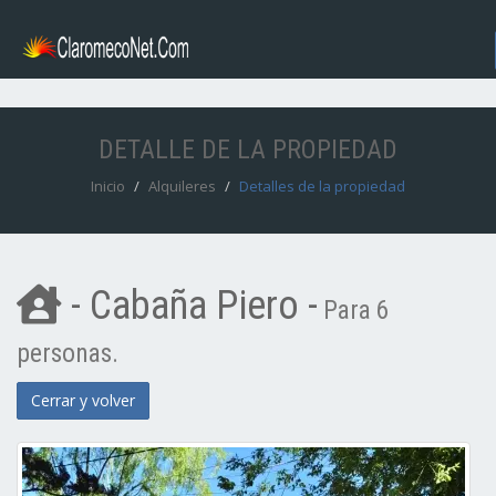
DETALLE DE LA PROPIEDAD
Inicio
Alquileres
Detalles de la propiedad
- Cabaña Piero -
Para 6
personas.
Cerrar y volver