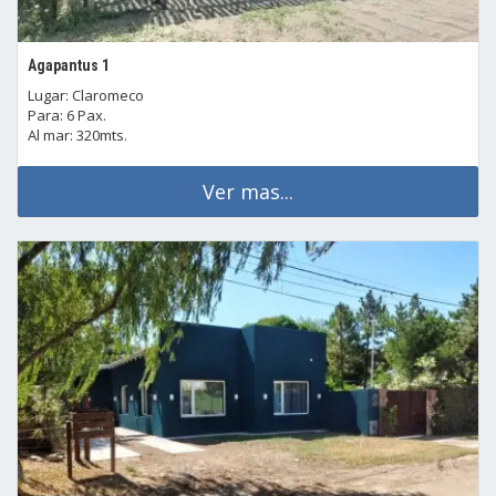
Agapantus 1
Lugar: Claromeco
Para: 6 Pax.
Al mar: 320mts.
Ver mas...