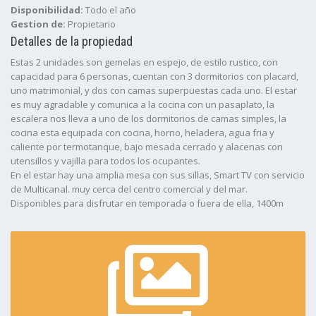
Disponibilidad:
Todo el año
Gestion de:
Propietario
Detalles de la propiedad
Estas 2 unidades son gemelas en espejo, de estilo rustico, con
capacidad para 6 personas, cuentan con 3 dormitorios con placard,
uno matrimonial, y dos con camas superpuestas cada uno. El estar
es muy agradable y comunica a la cocina con un pasaplato, la
escalera nos lleva a uno de los dormitorios de camas simples, la
cocina esta equipada con cocina, horno, heladera, agua fria y
caliente por termotanque, bajo mesada cerrado y alacenas con
utensillos y vajilla para todos los ocupantes.
En el estar hay una amplia mesa con sus sillas, Smart TV con servicio
de Multicanal. muy cerca del centro comercial y del mar.
Disponibles para disfrutar en temporada o fuera de ella, 1400m
cuadrados, parque, quinchos, TV/cable, Calefaccion a GAS. WiFi
***Disponible TODO EL AñO***
*** Atendido por sus dueños ***