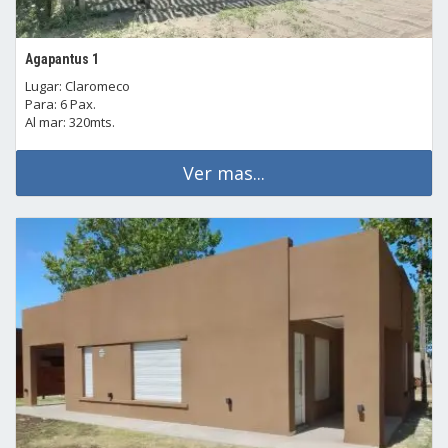
Agapantus 1
Lugar: Claromeco
Para: 6 Pax.
Al mar: 320mts.
Ver mas...