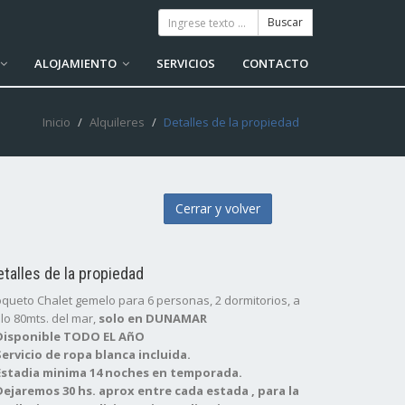
ALOJAMIENTO
SERVICIOS
CONTACTO
Inicio
Alquileres
Detalles de la propiedad
Cerrar y volver
etalles de la propiedad
queto Chalet gemelo para 6 personas, 2 dormitorios, a
lo 80mts. del mar,
solo en DUNAMAR
 Disponible TODO EL AñO
Servicio de ropa blanca incluida.
 Estadia minima 14 noches en temporada.
Dejaremos 30 hs. aprox entre cada estada , para la