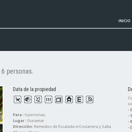
INICIO
 6 personas.
Data de la propiedad
D
Co
so
-
Para :
6 personas.
- 
Lugar :
Dunamar
-
Dirección:
Remedios de Escalada e/Costanera y Salta
- 