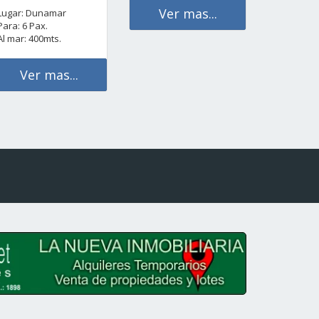
Ver mas...
Lugar: Dunamar
Para: 6 Pax.
Al mar: 400mts.
Ver mas...