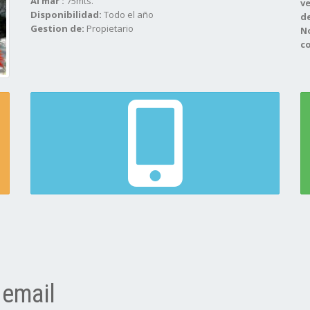
Al mar :
75mts.
ve
Disponibilidad:
Todo el año
de
Gestion de:
Propietario
N
co
 email