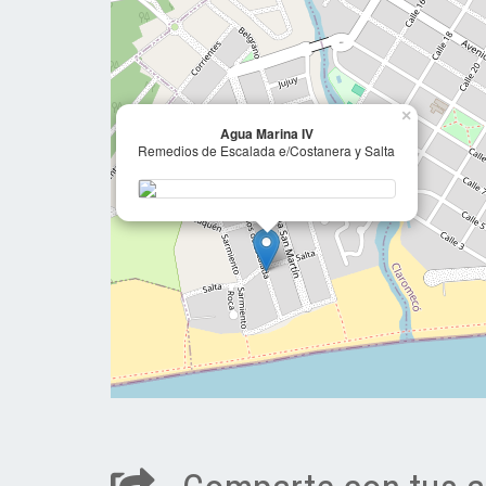
×
Agua Marina IV
Remedios de Escalada e/Costanera y Salta