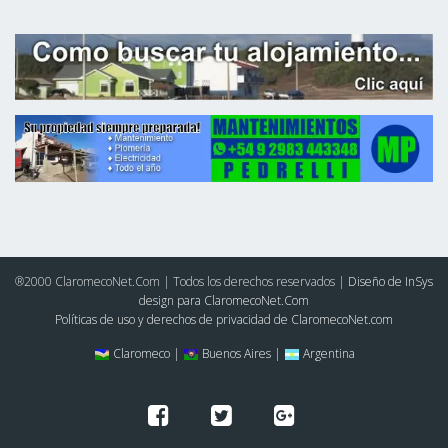
®2000 ClaromecoNet.Com | Todos los derechos reservados |
Diseño de InSys
design para ClaromecoNet.Com
Políticas de uso y derechos de privacidad de ClaromecoNet.com
Claromeco |
Buenos Aires |
Argentina