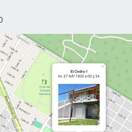
o
×
El Cedro 1
Av. 27 NÂº 1830 e/32 y 34