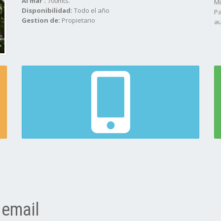
Al mar :
700mts.
Mi
Disponibilidad:
Todo el año
Pa
Gestion de:
Propietario
au
 email