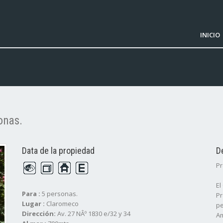
INICIO
onas.
Data de la propiedad
D
Pr
El
Para :
5 personas.
Pr
Lugar :
Claromeco
pe
Dirección:
Av. 27 NÂº 1830 e/32 y 34
Am