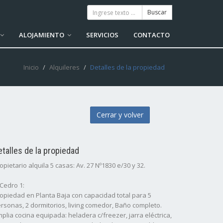
ALOJAMIENTO
SERVICIOS
CONTACTO
Inicio
Alquileres
Detalles de la propiedad
Cerrar y volver
etalles de la propiedad
opietario alquila 5 casas: Av. 27 Nº1830 e/30 y 32.
 Cedro 1:
opiedad en Planta Baja con capacidad total para 5
rsonas, 2 dormitorios, living comedor, Baño completo.
plia cocina equipada: heladera c/freezer, jarra eléctrica,